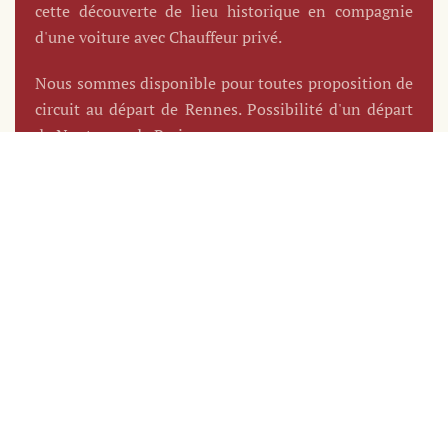
cette découverte de lieu historique en compagnie
d'une voiture avec Chauffeur privé.
Nous sommes disponible pour toutes proposition de
circuit au départ de Rennes. Possibilité d'un départ
de Nantes ou de Paris.
ENVIRON
6
4
HEURES
HEURES
DE
DE
HALTE /
ROUTE
VISITE
A/R